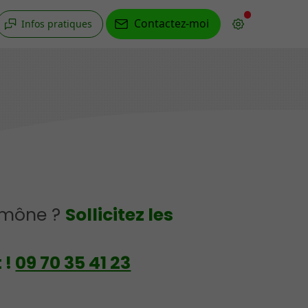
Contactez-moi
Infos pratiques
umône ?
Sollicitez les
 !
09 70 35 41 23