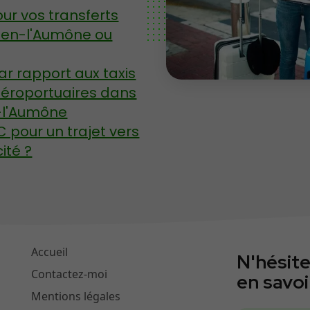
our vos transferts
Ouen-l'Aumône ou
r rapport aux taxis
éroportuaires dans
-l'Aumône
pour un trajet vers
ité ?
Accueil
N'hésit
Contactez-moi
en savoi
Mentions légales