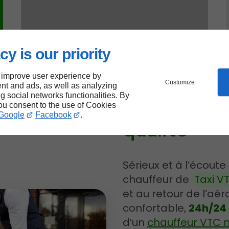
cy is our priority
 improve user experience by
Customize
nt and ads, as well as analyzing
ng social networks functionalities. By
Service de
you consent to the use of Cookies
Google
Facebook
.
qualité
Sérieux et à l’écoute
chauffeur de
Taxi V
et au retour de l’aé
confortable,
24h/24 
d’un
chauffeur VTC n