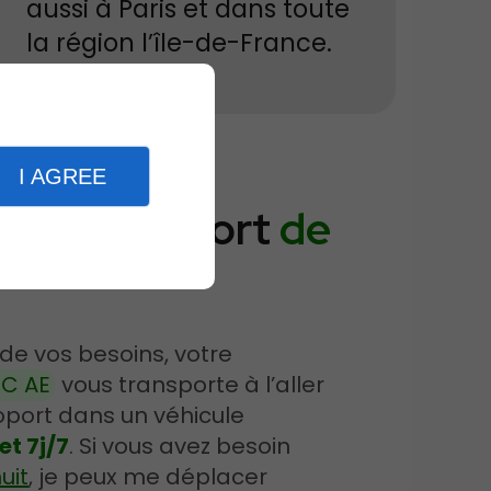
aussi à Paris et dans toute
la région l’île-de-France.
I AGREE
 VTC aéroport
de
 de vos besoins, votre
TC AE
vous transporte à l’aller
roport dans un véhicule
et 7j/7
. Si vous avez besoin
uit
, je peux me déplacer