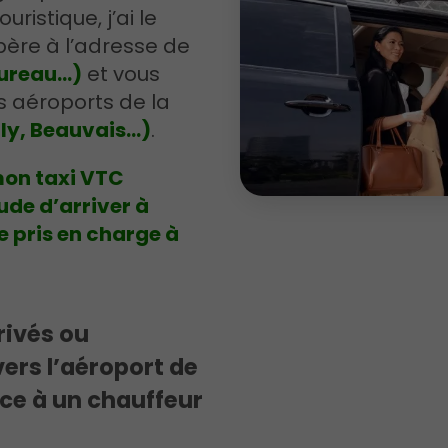
ristique, j’ai le
père à l’adresse de
ureau...)
et vous
s aéroports de la
rly, Beauvais…)
.
 mon taxi VTC
ude d’arriver à
re pris en charge à
rivés ou
ers l’aéroport de
nce à un chauffeur