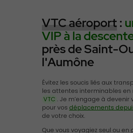
VTC aéroport
:
u
VIP à la descent
près de Saint-O
l'Aumône
Évitez les soucis liés aux tra
les attentes interminables en
VTC
. Je m’engage à devenir v
pour vos
déplacements depuis 
de votre choix.
Que vous voyagiez seul ou en 