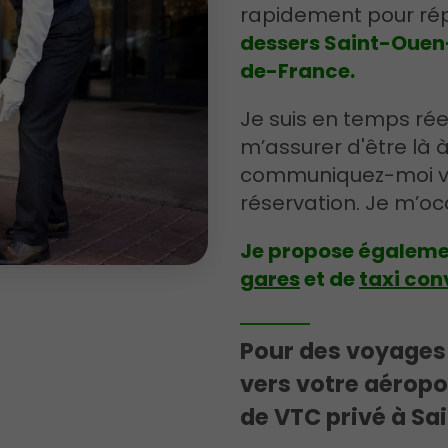
rapidement pour rép
dessers Saint-Ouen-l
de-France.
Je suis en temps réel
m’assurer d'être là à
communiquez-moi vot
réservation. Je m’o
Je propose égaleme
gares
et de
taxi con
Pour des voyages
vers votre aéropo
de VTC privé à S