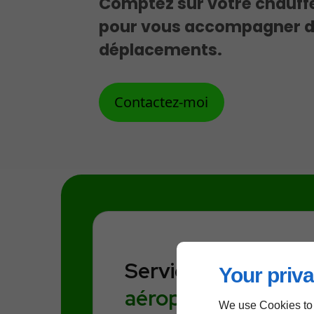
Comptez sur votre chauffe
pour vous accompagner d
déplacements.
Contactez-moi
Service de VTC
Your priva
aéroport de
We use Cookies to