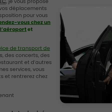
VTC
, je vous propose
r vos déplacements
isposition pour vous
endez-vous chez un
l’aéroport
et
vice de transport de
s, des concerts, des
estaurant et d’autres
 mes services, vous
ets et rentrerez chez
tenant