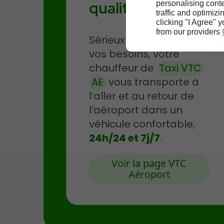
qualité
personalising conte
traffic and optimizi
clicking "I Agree" 
from our providers
Sérieux et à l’écoute de
vos besoins, votre
chauffeur de
Taxi VTC
AE
vous transporte à
l’aller et au retour de
l’aéroport dans un
véhicule confortable,
24h/24 et 7j/7
.
Voir la page VTC
Aéroport