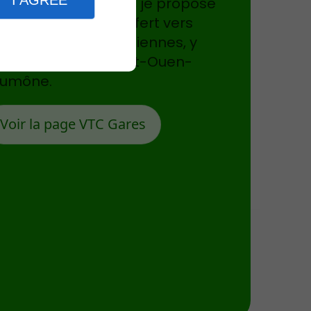
I AGREE
 tant que
Taxi VTC
, je propose
s services de transfert vers
utes les gares parisiennes, y
mpris celle de Saint-Ouen-
Aumône.
Voir la page VTC Gares