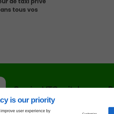
ur de taxi privé
ans tous vos
Service VTC nuit de
D
qualité
s
cy is our priority
 improve user experience by