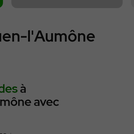
Ouen-l'Aumône
ides
à
umône avec