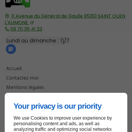
11 Avenue du Général de Gaulle
95310
SAINT OUEN
L'AUMONE
09 70 35 41 23
Lundi au dimanche : 7j/7
Accueil
Contactez-moi
Mentions légales
Plan du site
Your privacy is our priority
We use Cookies to improve user experience by
Haut de page
personalising content and ads, as well as
analyzing traffic and optimizing social networks